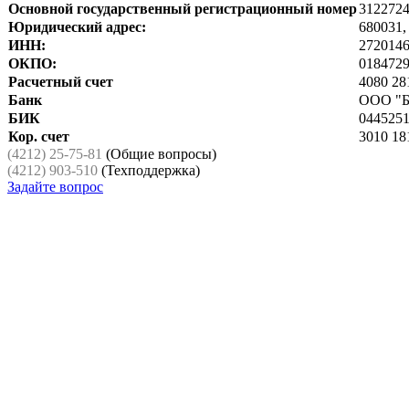
Основной государственный регистрационный номер
312272
Юридический адрес:
680031,
ИНН:
272014
ОКПО:
018472
Расчетный счет
4080 28
Банк
ООО "Б
БИК
044525
Кор. счет
3010 18
(4212) 25-75-81
(Общие вопросы)
(4212) 903-510
(Техподдержка)
Задайте вопрос